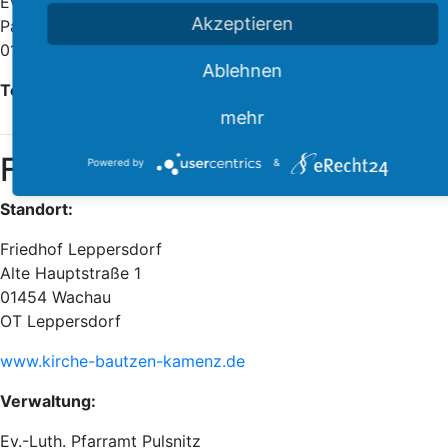
Ev.-Luth. Kirchgemeinde Medingen und Großdittmannsdorf
Akzeptieren
Pappelallee 2
01458 Ottendorf-Okrilla OT Medingen
Ablehnen
Tel.:
035205 54442
mehr
Friedhof Leppersdorf
Powered by
&
Standort:
Friedhof Leppersdorf
Alte Hauptstraße 1
01454 Wachau
OT Leppersdorf
www.kirche-bautzen-kamenz.de
Verwaltung:
Ev.-Luth. Pfarramt Pulsnitz