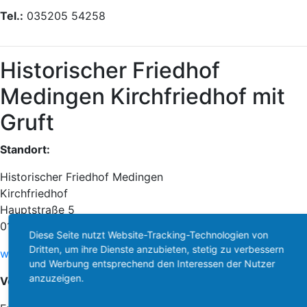
Tel.:
035205 54258
Historischer Friedhof
Medingen Kirchfriedhof mit
Gruft
Standort:
Historischer Friedhof Medingen
Kirchfriedhof
Hauptstraße 5
01458 Ottendorf-Okrilla OT Medingen
Diese Seite nutzt Website-Tracking-Technologien von
Dritten, um ihre Dienste anzubieten, stetig zu verbessern
www.kirche-medingen-grossdittmannsdorf.de
und Werbung entsprechend den Interessen der Nutzer
anzuzeigen.
Verwaltung: