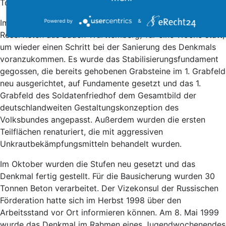
Tonnen Steine mit der Hand bewegt.
Powered by
&
Im August 1998 fand der nächste Einsatz (diesmal mit
Reservisten aus Baden-Württemberg) für eine Woche statt,
um wieder einen Schritt bei der Sanierung des Denkmals
voranzukommen. Es wurde das Stabilisierungsfundament
gegossen, die bereits gehobenen Grabsteine im 1. Grabfeld
neu ausgerichtet, auf Fundamente gesetzt und das 1.
Grabfeld des Soldatenfriedhof dem Gesamtbild der
deutschlandweiten Gestaltungskonzeption des
Volksbundes angepasst. Außerdem wurden die ersten
Teilflächen renaturiert, die mit aggressiven
Unkrautbekämpfungsmitteln behandelt wurden.
Im Oktober wurden die Stufen neu gesetzt und das
Denkmal fertig gestellt. Für die Bausicherung wurden 30
Tonnen Beton verarbeitet. Der Vizekonsul der Russischen
Förderation hatte sich im Herbst 1998 über den
Arbeitsstand vor Ort informieren können. Am 8. Mai 1999
wurde das Denkmal im Rahmen eines Jugendwochenendes