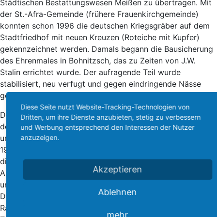
Städtischen Bestattungswesen Meißen zu übertragen. Mit
der St.-Afra-Gemeinde (frühere Frauenkirchgemeinde)
konnten schon 1996 die deutschen Kriegsgräber auf dem
Stadtfriedhof mit neuen Kreuzen (Roteiche mit Kupfer)
gekennzeichnet werden. Damals begann die Bausicherung
des Ehrenmales in Bohnitzsch, das zu Zeiten von J.W.
Stalin errichtet wurde. Der aufragende Teil wurde
stabilisiert, neu verfugt und gegen eindringende Nässe
geschützt.
Diese Seite nutzt Website-Tracking-Technologien von
Durch die enge Zusammenarbeit des Krematoriums mit
Dritten, um ihre Dienste anzubieten, stetig zu verbessern
dem Volksbund Deutscher Kriegsgräberfürsorge e.V. und
und Werbung entsprechend den Interessen der Nutzer
unter Beteiligung von Reservisten aus Idstein wurde (Juli
anzuzeigen.
1998) der nächste Bauabschnitt realisiert. Dabei wurden
die kaputten Stufen abgetragen und zwischengelagert.
Akzeptieren
Anschließend erfolgte die Begutachtung der Bauschäden,
um den weiteren Weg abzustecken. Ziel war es, das
Ablehnen
Denkmal in seinen alten Zustand zurückzuversetzen. Im
Rahmen dieses Reservisteneinsatzes wurden damals 88
mehr