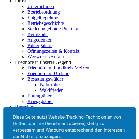
Firma
Unternehmen
Betriebsordnung
Entgeltregelung
Betriebsgeschichte
Stellenangebote / Praktika
Berufsbild
Angedenken
Bildergalerie
Öffnungszeiten & Kontakt
Wegweiser/Anfahrt
Friedhöfe in unserer Gegend
Friedhöfe im Landkreis Meißen
Friedhöfe im Umland
Bestattungswälder
Naturruhe
Waldfrieden
Ehrengräber
Kriegsgräber
Horoskop
Einäscherungsauskunft
Diese Seite nutzt Website-Tracking-Technologien von
Impressum
Dritten, um ihre Dienste anzubieten, stetig zu
Datenschutz
Barrierefreiheit
verbessern und Werbung entsprechend den Interessen
der Nutzer anzuzeigen.