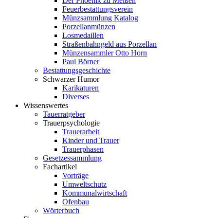
Der Phoenix zu Meißen
Feuerbestattungsverein
Münzsammlung Katalog
Porzellanmünzen
Losmedaillen
Straßenbahngeld aus Porzellan
Münzensammler Otto Horn
Paul Börner
Bestattungsgeschichte
Schwarzer Humor
Karikaturen
Diverses
Wissenswertes
Tauerratgeber
Trauerpsychologie
Trauerarbeit
Kinder und Trauer
Trauerphasen
Gesetzessammlung
Fachartikel
Vorträge
Umweltschutz
Kommunalwirtschaft
Ofenbau
Wörterbuch