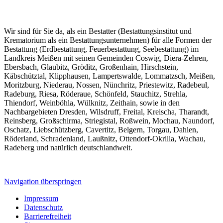
Wir sind für Sie da, als ein Bestatter (Bestattungsinstitut und
Krematorium als ein Bestattungsunternehmen) für alle Formen der
Bestattung (Erdbestattung, Feuerbestattung, Seebestattung) im
Landkreis Meißen mit seinen Gemeinden Coswig, Diera-Zehren,
Ebersbach, Glaubitz, Gröditz, Großenhain, Hirschstein,
Käbschütztal, Klipphausen, Lampertswalde, Lommatzsch, Meißen,
Moritzburg, Niederau, Nossen, Nünchritz, Priestewitz, Radebeul,
Radeburg, Riesa, Röderaue, Schönfeld, Stauchitz, Strehla,
Thiendorf, Weinböhla, Wülknitz, Zeithain, sowie in den
Nachbargebieten Dresden, Wilsdruff, Freital, Kreischa, Tharandt,
Reinsberg, Großschirma, Striegistal, Roßwein, Mochau, Naundorf,
Oschatz, Liebschützberg, Cavertitz, Belgern, Torgau, Dahlen,
Röderland, Schradenland, Laußnitz, Ottendorf-Okrilla, Wachau,
Radeberg und natürlich deutschlandweit.
Navigation überspringen
Impressum
Datenschutz
Barrierefreiheit