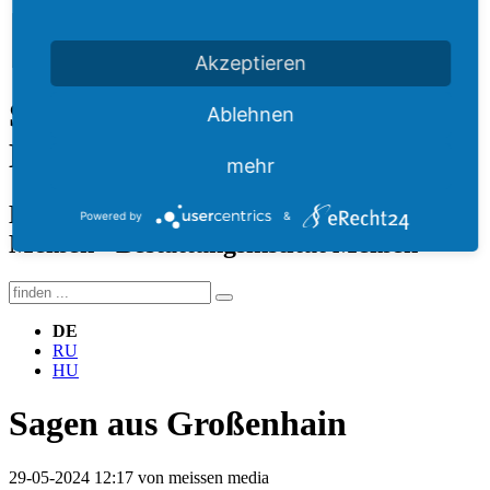
Akzeptieren
Städtisches Bestattungswesen
Ablehnen
Meißen
mehr
Krematorium Meißen · Bestattung
Powered by
&
Meißen · Bestattungsinstitut Meißen
DE
RU
HU
Sagen aus Großenhain
29-05-2024 12:17
von meissen media